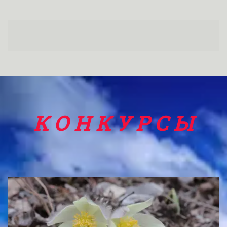
К О Н К У Р С Ы