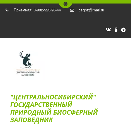
Перейти на версию для слаб
Приёмная: 8-902-923-96-44
csgbz@mail.ru
"ЦЕНТРАЛЬНОСИБИРСКИЙ"
ГОС­УДАРСТВЕННЫЙ
ПРИРОДНЫЙ БИОСФЕРНЫЙ
ЗАПОВЕДНИК