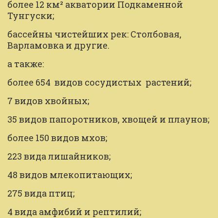
более 12 км² акватории Подкаменной 
Тунгуски;
бассейны чистейших рек: Столбовая, 
Варламовка и другие.
а также:
более 654  видов сосудистых  растений;
7 видов хвойных;
35 видов папоротников, хвощей и плаунов;
более 150 видов мхов;
223 вида лишайников;
48 видов млекопитающих;
275 вида птиц;
4 вида амфибий и рептилий;