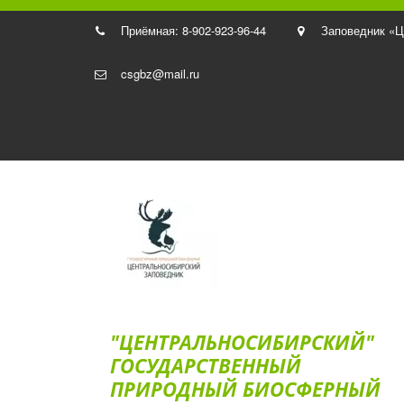
Приёмная: 8-902-923-96-44
Заповедник «Ц
csgbz@mail.ru
"ЦЕНТРАЛЬНОСИБИРСКИЙ"
ГОС­УДАРСТВЕННЫЙ
ПРИРОДНЫЙ БИОСФЕРНЫЙ