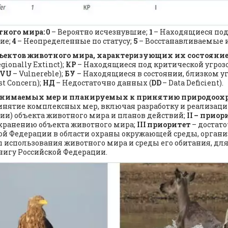
тного мира:
0
 – Вероятно исчезнувшие; 
1
 – Находящиеся под
ие; 
4
 – Неопределенные по статусу; 
5
 – Восстанавливаемые 
ъектов животного мира, характеризующих их состояние 
egionally Extinct); 
КР
 – Находящиеся под критической угроз
VU
 – Vulnereble); 
БУ
 – Находящиеся в состоянии, близком у
st Concern); 
НД
 – Недостаточно данных (
DD
 – Data Deficient).
ринимаемых мер и планируемых к принятию природоохр
ринятие комплексных мер, включая разработку и реализаци
и) объекта животного мира и планов действий; 
II
– приор
ранению объекта животного мира; 
III
приоритет
 – достат
Федерации в области охраны окружающей среды, организа
использования животного мира и среды его обитания, для 
нигу Российской Федерации.