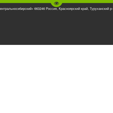
Перейти на версию для слаб
ентральносибирский» 663246 Россия, Красноярский край, Туруханский р-