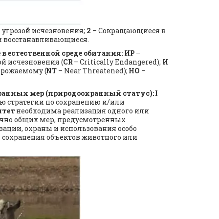
 угрозой исчезновения; 
2
 – Сокращающиеся в 
и восстанавливающиеся.
в естественной среде обитания: ИР
 – 
ой исчезновения (
CR
 – Critically Endangered); 
И
грожаемому (
NT
 – Near Threatened); 
НО
 – 
анных мер (природоохранный статус):
I
ю стратегии по сохранению и/или 
итет
 необходима реализация одного или 
очно общих мер, предусмотренных 
ции, охраны и использования особо 
сохранения объектов животного или 