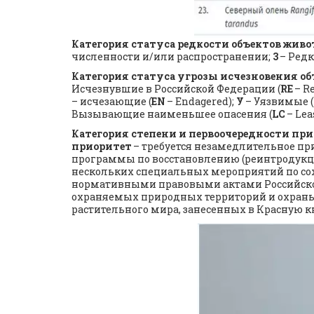
Категория статуса редкости объектов живо
численности и/или распространении; 
3
 – Редк
Категория статуса угрозы исчезновения об
Исчезнувшие в Российской Федерации (
RE
 – R
– исчезающие (
EN
 – Endagered); 
У
 – Уязвимые (
Вызывающие наименьшее опасения (
LC
 – Lea
Категория степени и первоочередности п
приоритет
 – требуется незамедлительное п
программы по восстановлению (реинтродукци
нескольких специальных мероприятий по сох
нормативными правовыми актами Российской 
охраняемых природных территорий и охраны 
растительного мира, занесенных в Красную к