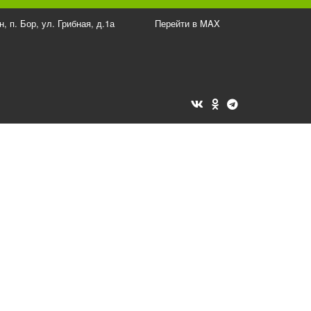
овидящих
н
,
п. Бор, ул. Грибная, д.1а
Перейти в MAX