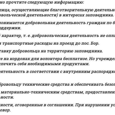
льно прочтите следующую информацию:
лица, осуществляющие благотворительную деятельнос
овольческой деятельности) в интересах заповедника.
онимается добровольная деятельность граждан по б
оддержки.
арактер, т. е. добровольческая деятельность не опл
транспортные расходы на проезд до пос. Бор.
тавку добровольца на территорию заповедника.
 на кордонах для волонтера бесплатное. Но учрежден
еспечить себя необходимыми продуктами.
еятельность в соответствии с внутренним распорядк
ровольцу технические средства и обеспечивать безо
к материально-техническим средствам, предоставле
ности.
ости, оговоренные в соглашении. При нарушении усл
овор.