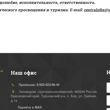
долюбие, исполнительность, ответственность.
ческого просвещения и туризма: E-mail: 
centralsibz@
"
Н
Наш офис
Приёмная: 8-902-923-96-44
Заповедник «Центральносибирский» 663246 Россия,
Красноярский край, Туруханский р-н
,
п. Бор, ул. Грибная,
д.1а
Перейти в MAX