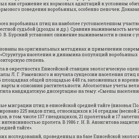
 как отражение их кормовых адаптаций к условиям обитания
рмового поведения воробьиных, особенно пеночек. Доказа
 всех воробьиных птиц на наиболее густонаселенном участке
вестной судьбой (дрозды и др.). Сравнив выживаемость меч
 В. Бурский установил снижение выживаемости в связи с 
основаны на оригинальных методиках и применении современ
«Структура населения и динамика популяций воробьиных пти
окторскую степень.
дила в окрестностях Енисейской станции экологическую оцен
 Л. Г. Раменского и изучала сукцессии населения птиц на 
26 площадках общей площадью 448 га, заложенных в коренной тай
ы карты и описания растительности. Абсолютные учеты вел
ащитила кандидатскую диссертацию на тему: «Смены населени
онные миграции птиц в енисейской средней тайге (низовья По
овано 225 видов птиц, относящихся к 14 отрядам (весной 21
дов, в том числе 137 гнездящихся, 21 пролетный и 17 зале
интенсивностью пролета. В 1986 г. Н. В. Анзигитова защити
едней тайге».
их исследований, проведенных на базе Енисейской экологи