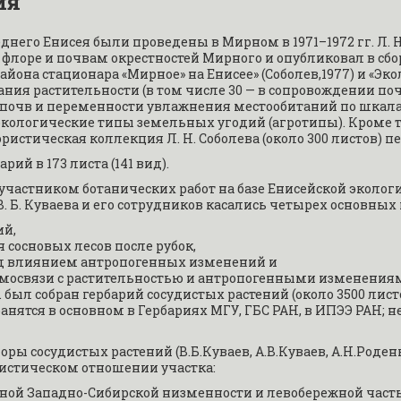
ия
него Енисея были проведены в Мирном в 1971–1972 гг. Л. Н.
флоре и почвам окрестностей Мирного и опубликовал в сбор
йона стационара «Мирное» на Енисее» (Соболев,1977) и «Эк
исания растительности (в том числе 30 — в сопровождении п
 почв и переменности увлажнения местообитаний по шкалам
ологические типы земельных угодий (агротипы). Кроме того
ристическая коллекция Л. Н. Соболева (около 300 листов) п
рий в 173 листа (141 вид).
 участником ботанических работ на базе Енисейской эколо
. Б. Куваева и его сотрудников касались четырех основных
ий,
 сосновых лесов после рубок,
од влиянием антропогенных изменений и
имосвязи с растительностью и антропогенными изменения
. был собран гербарий сосудистых растений (около 3500 ли
анятся в основном в Гербариях МГУ, ГБС РАН, в ИПЭЭ РАН; н
ры сосудистых растений (В.Б.Куваев, А.В.Куваев, А.Н.Роденко
истическом отношении участка:
иной Западно-Сибирской низменности и левобережной част