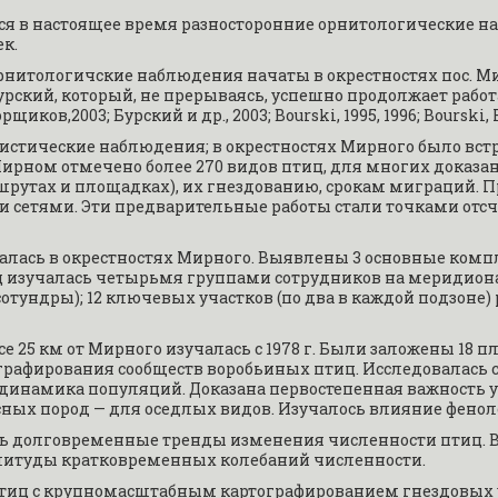
ся в настоящее время разносторонние орнитологические н
к.
тологичские наблюдения начаты в окрестностях пос. Мирное 
 Бурский, который, не прерываясь, успешно продолжает работ
щиков,2003; Бурский и др., 2003; Bourski, 1995, 1996; Bourski, 
стические наблюдения; в окрестностях Мирного было встреч
Мирном отмечено более 270 видов птиц, для многих доказан
рутах и площадках), их гнездованию, срокам миграций. П
сетями. Эти предварительные работы стали точками отсч
алась в окрестностях Мирного. Выявлены 3 основные компл
тиц изучалась четырьмя группами сотрудников на меридион
тундры); 12 ключевых участков (по два в каждой подзоне) р
 25 км от Мирного изучалась с 1978 г. Были заложены 18 пло
афирования сообществ воробьиных птиц. Исследовалась с
 динамика популяций. Доказана первостепенная важность 
х пород — для оседлых видов. Изучалось влияние феноло
сь долговременные тренды изменения численности птиц. 
литуды кратковременных колебаний численности.
тиц с крупномасштабным картографированием гнездовых уч