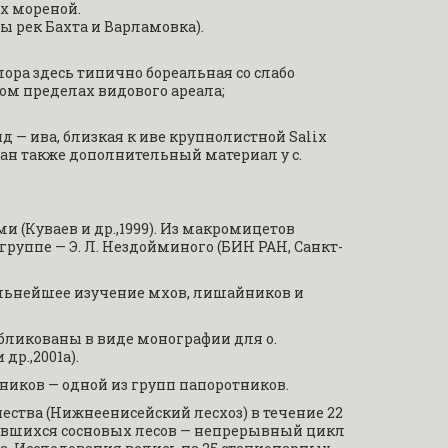
х мореной.
ы рек Бахта и Варламовка).
ора здесь типично бореальная со слабо 
 пределах видового ареала; 
— ива, близкая к иве крупнолистной Salix 
бран также дополнительный материал у с. 
 (Куваев и др.,1999). Из макромицетов 
группе — Э. Л. Нездойминого (БИН РАН, Санкт-
льнейшее изучение мхов, лишайников и 
бликованы в виде монографии для о. 
др.,2001а).
вников — одной из групп папоротников.
ества (Нижнеенисейский лесхоз) в течение 22 
вшихся сосновых лесов — непрерывный цикл 