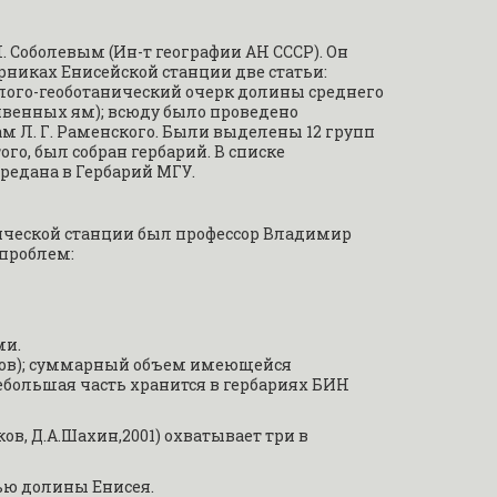
 Соболевым (Ин-т географии АН СССР). Он 
никах Енисейской станции две статьи: 
олого-геоботанический очерк долины среднего 
очвенных ям); всюду было проведено 
 Л. Г. Раменского. Были выделены 12 групп 
, был собран гербарий. В списке 
ередана в Гербарий МГУ.
гической станции был профессор Владимир 
 проблем:
ми.
стов); суммарный объем имеющейся 
ебольшая часть хранится в гербариях БИН 
в, Д.А.Шахин,2001) охватывает три в 
ью долины Енисея.