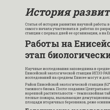
История развит
Статья об истории развития научной работы в
самого начала участвовала в  работах по разр
станции с первых дней ее организации, а на Ен
Работы на Енисей
этап биологическ
Научные исследования заповедника в среднес
Енисейской экологической станции ИПЭЭ РАН, 
исследований на среднем Енисее могут и дол
Район Енисейской экологической станции (62° 2
таежного биома. После создания Центральнос
коренной растительности — темнохвойная тай
лесные пожары, вызывающие демутационные с
площади вторичных березняков, реже осинни