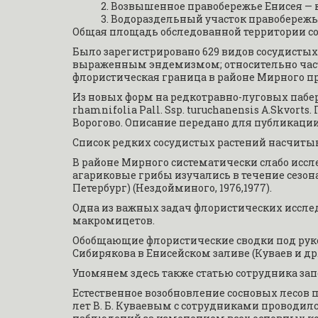
Возвышенное правобережье Енисея — 
Водораздельный участок правобережья
Общая площадь обследованной территории сост
Было зарегистрировано 629 видов сосудистых р
выраженным эндемизмом; относительно част
флористическая граница в районе Мирного п
Из новых форм на редкотравно-луговых пабер
rhamnifolia Pall. Ssp. turuchanensis A.Skvort
Ворогово. Описание передано для публикации
Список редких сосудистых растений насчитыв
В районе Мирного систематически слабо иссле
агариковые грибы изучались в течение сезона
Петербург) (Нездойминого, 1976,1977).
Одна из важных задач флористических иссле
макромицетов.
Обобщающие флористические сводки под руково
Сибирякова в Енисейском заливе (Куваев и др.,1
Упомянем здесь также статью сотрудника запо
Естественное возобновление сосновых лесов по
лет В. Б. Куваевым с сотрудниками провод