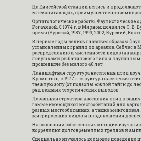
На Енисейской станции велись и продолжают
млекопитающих, преимущественно землерое
Орнитологические работы. Фаунистические орни
Рогачевой. С 1974 г. в Мирном появился О. В.
время (Бурский, 1987, 1993, 2002; Бурский, Контор
В первые годы велись главным образом фауни
установленных границ их ареалов. Сейчас в 
распределению и численности видов (на марш
ловушками рыбачинского типа и паутинными 
прошедшие без малого 40 лет.
Ландшафтная структура населения птиц изуч
Кроме того, в 1977 г. структура населения п
таежную зону (от подзоны южной тайги до лесо
ряд важных теоретических выводов.
Локальная структура населения птиц в радиусе
гамме имеющихся местообитаний для картогр
разных местообитаниях, а также межгодовая
мигрирующих видов и плодоношения древесны
На основании собственных методик изучали
корреляция долговременных трендов и амп
Специально изучалось кормовое поведение п