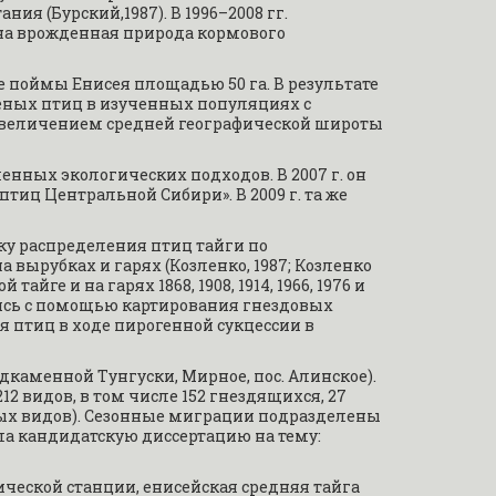
 (Бурский,1987). В 1996–2008 гг. 
на врожденная природа кормового 
 поймы Енисея площадью 50 га. В результате 
еных птиц в изученных популяциях с 
увеличением средней географической широты 
ных экологических подходов. В 2007 г. он 
ц Центральной Сибири». В 2009 г. та же 
ку распределения птиц тайги по 
вырубках и гарях (Козленко, 1987; Козленко 
ге и на гарях 1868, 1908, 1914, 1966, 1976 и 
ись с помощью картирования гнездовых 
я птиц в ходе пирогенной сукцессии в 
дкаменной Тунгуски, Мирное, пос. Алинское). 
2 видов, в том числе 152 гнездящихся, 27 
тных видов). Сезонные миграции подразделены 
ла кандидатскую диссертацию на тему: 
ческой станции, енисейская средняя тайга 