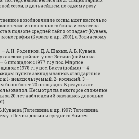
. Исследования велись на 25 стационарных 
вой сезон, в дальнейшем по одному разу 
ственное возобновление сосны идет настолько 
обновление из почвенного банка и самосева 
а в подзоне средней тайги отпадает (Куваев, 
 монография (Куваев и др., 2001), а Зотинскому 
 Н. Роденков, Д. А. Шахин, А. В. Куваев. 
ханском районе: у пос. Зотино (пойма на 
6 площадок с 1977 г.; у пос. Мирное 
 с 1978 г.; у пос. Бахта (пойма) — 4 
В каждом пункте закладывались стандартные 
: 1- неиспользуемый, 2- косимый, 3 — 
было более 20 площадок. В результате 
ользования. Несмотря на некоторое снижение 
ы за 20 лет наблюдений оказались довольно 
я).
Куваева (Телеснина и др.,1997; Телеснина, 
тему: «Почвы долины среднего Енисея: 