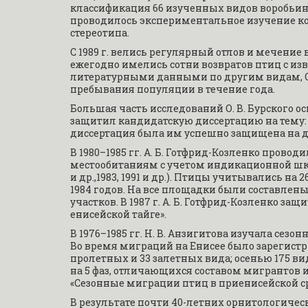
классификация 66 изученных видов воробьиных
проводилось экспериментальное изучение ко
стереотипа.
С 1989 г. велись регулярный отлов и мечение
ежегодно имелись сотни возвратов птиц с из
литературными данными по другим видам, О.
пребывания популяции в течение года.
Большая часть исследований О. В. Бурского 
защитил кандидатскую диссертацию на тему: 
диссертация была им успешно защищена на д
В 1980–1985 гг. А. Б. Готфрид-Козленко прово
местообитаниям с учетом индикационной шкалы
и др.,1983, 1991 и др.). Птицы учитывались на 
1984 годов. На все площадки были составлен
участков. В 1987 г. А. Б. Готфрид-Козленко з
енисейской тайге».
В 1976–1985 гг. Н. В. Анзигитова изучала сез
Во время миграций на Енисее было зарегистрир
пролетных и 33 залетных вида; осенью 175 ви
на 5 фаз, отличающихся составом мигрантов и 
«Сезонные миграции птиц в приенисейской ср
В результате почти 40-летних орнитологическ