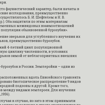
ири.
 фаунистический характер, были начаты в 
ические исследования, преимущественно 
существлялось Б. И. Шефтелем и Н. В. 
 др.). Оба защитили по этим материалам 
но-временных межвидовых взаимоотношений 
ра популяции обыкновенной бурозубки».
ие зверьков для углубленного изучения их 
ьков, преимущественно бурозубок.
кий 4-летний цикл популяционной 
ю циклику численности, в условиях 
рьков зимой от неблагоприятных внешних 
бурозубок в России. Землеройки — одни из 
 расположенных вдоль Енисейского трансекта 
ровано биотопическое распределение 9 видов 
родной подзоны к другой. Кроме того, 
в между видами землероек. Для изучения 
1956).
учая к случаю, но зато в этом принимали 
 одним из ведущих в стране специалистов по 