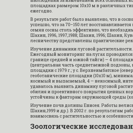
наблюдений за изменением всех основных ком
площадках размером 10х10 м в различных тип
ежегодно.
В результате работ было выявлено, что в сос
успешно, что за 70–150 лет восстанавливается 
семян сосны столь эффективно, что необходим
Шахин, 1996, 1997,1988; Шахин, 1996; Шахин, Кув
лесничеству представлены практические ре
Изучение динамики луговой растительности. Ру
Ежегодный мониторинг на лугах проводился в 1
границе средней и южной тайги) — 4 площадки с
(центральная часть среднетаежной подзоны, на
площадки с 1979 г.; у с. Верхнеимбатское (се
геоботанические площадки (10х10 м), минималь
косимый и выпасаемый, 4 — некосимый, инте
удавалось выявить динамику луговой растите
обилия и проективного покрытия ценных корм
устойчивы к факторам окружающей среды (хоз
Изучение почв долины Енисея. Работы велись в 
Шахин,1999 и др.). В 2002 г. по результатам 
взаимосвязь с растительностью и особенност
Зоологические исследова