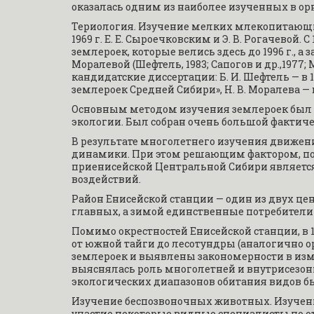
оказалась одним из наиболее изученных в о
Териология. Изучение мелких млекопитающих
1969 г. Е. Е. Сыроечковским и Э. В. Рогачево
землероек, которые велись здесь до 1996 г., а
Моралевой (Шефтель, 1983; Сапогов и др.,1977; 
кандидатские диссертации: Б. И. Шефтель — 
землероек Средней Сибири», Н. В. Моралева — 
Основным методом изучения землероек был м
экологии. Был собран очень большой фактиче
В результате многолетнего изучения движе
динамики. При этом решающим фактором, по
приенисейской Центральной Сибири являетс
воздействий.
Район Енисейской станции — один из двух цен
главных, а зимой единственные потребители
Помимо окрестностей Енисейской станции, в 1
от южной тайги до лесотундры (аналогично о
землероек и выявлены закономерности в изме
выяснялась роль многолетней и внутрисезон
экологических диапазонов обитания видов бы
Изучение беспозвоночных животных. Изучение
участие некоторые видные специалисты по от