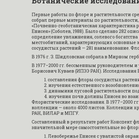
Ботанические исследован
Первые работы по флоре и растительности сред
собрал первые материалы по растительности, 
«Почвенно-геоботаническая характеристика ра
Енисея» (Соболев, 1988). Было сделано 282 оп
определение увлажнения, солевого богатства
местообитаний, характеризующих основные эк
сосудистых растений — 281 наименование. Фло
В 1976 г. З. Шидловская собрала в Мирном герба
В 1977–2000 гг. бессменным руководителем и
Борисович Куваев (ИПЭЭ РАН). Исследования В
составления флоры сосудистых растен
изучения естественного возобновления
динамики луговой растительности п
изучения почв долины Енисея во вза
Флористические исследования. В 1977–2000 гг
коллекции — около 4000 листов. Коллекции хр
РАН, ВИЛАР и МПГУ.
Составленный в результате работ Конспект фло
значительной мере самостоятельные во флор
Левобережье Енисея с увалистой окра