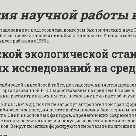
ия научной работы 
 заповеднике подготовлена доктором биологических наук Эн
аботке проекта заповедника, была членом его Ученого совета.
исее работала с 1956 г.
ской экологической ста
их исследований на сре
ибирской енисейской тайге, по существу, являются продо
организованной Е. Е. Сыроечковским на среднем Енисее в 1
жны рассматриваться вместе, поскольку речь идет об изуче
0' с.ш., 89° в.д.), почти не затронут антропогенной трансф
ибирского заповедника, этот район признан биосферным э
га. Один из основных факторов, определяющих современны
мены растительности и ведущие к восстановлению коренн
ков. Вокруг поселков формируются небольшие по площади 