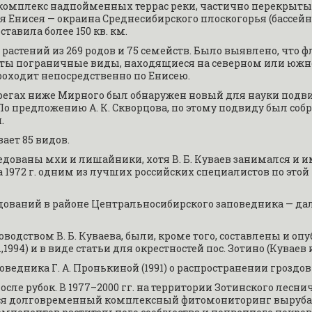
комплекс надпойменных террас реки, частично перекрыты
 Енисея — окраина Среднесибирского плоскогорья (бассейн
авила более 150 кв. км.
астений из 269 родов и 75 семейств. Было выявлено, что фл
ы пограничные виды, находящиеся на северном или южном
роходит непосредственно по Енисею.
егах ниже Мирного был обнаружен новый для науки подвид 
s. По предложению А. К. Скворцова, по этому подвиду был со
.
ает 85 видов.
дованы мхи и лишайники, хотя В. Б. Куваев занимался и ими
 1972 г. одним из лучших российских специалистов по этой 
дований в районе Центральносибирского заповедника — да
дством В. Б. Куваева, были, кроме того, составлены и опу
994) и в виде статьи для окрестностей пос. Зотино (Куваев и 
ведника Г. А. Пронькиной (1991) о распространении гроздо
сле рубок. В 1977–2000 гг. на территории Зотинского леснич
ился долговременный комплексный фитомониторинг выруба