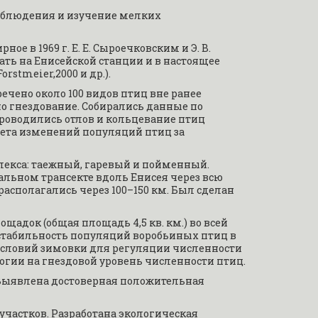
аблюдения и изучение мелких 
в 1969 г. Е. Е. Сыроечковским и Э. В. 
ать на Енисейской станции и в настоящее 
Forstmeier,2000 и др.).
ено около 100 видов птиц вне ранее 
о гнездование. Собирались данные по 
роводились отлов и кольцевание птиц 
ета изменений популяций птиц за 
екса: таежный, гаревый и пойменный. 
альном трансекте вдоль Енисея через всю 
асполагались через 100–150 км. Был сделан 
щадок (общая площадь 4,5 кв. км.) во всей 
табильность популяций воробьиных птиц в 
условий зимовки для регуляции численности 
гии на гнездовой уровень численности птиц.
Выявлена достоверная положительная 
астков. Разработана экологическая 