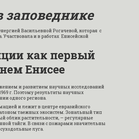
в заповеднике
ергией Васильевной Рогачевой, которая  с 
 Участвовала и в работах  Енисейской 
нции как первый 
днем Енисее
лжением и развитием научных исследований 
969 г. Поэтому результаты научных 
нии одного региона.
ормацией и лежит в центре евразийского 
талоном таежных экосистем. Зональный тип 
й облик растительности, — регулярные 
ой тайги. В связи с пожарами значительны 
суходольные луга.