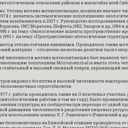
рнитологическом отношении районом в масштабах всей Сиб
. Отловы мелких млекопитающих, носившие вначале чисто
й. С 1974 г. начались систематические популяционно-эколог
 затем возобновились в 2007 г. Руководство исследованиями о
Моралева, 1987;Моралева, Шефтель,1982; Захаров и др.,1984 и
в 1986 г. на тему: «Экологические аспекты пространствен
в 1992 г. на тему: «Пространственно-этологическая структу
етод отлова ловчими канавками. Проводилось также мечен
ский материал — отловлено несколько десятков тысяч звер
ний численности мелких млекопитающих был выявлен чет
зволяющим популяциям Micromammalia иметь столь четку
я стабильный и высокий снежный покров, укрывающий зве
тров видового богатства и высокой численности землероек-
 беспозвоночных герпетобионтов.
977 г. работы проводились также на 11 ключевых участках,
рнитологическим работам в том же году). Было проанализи
нении структуры их сообщества при переходе от одной при
ной динамики численности в разделении пищевых ресурсо
ли использованы шкалы Л. Г. Раменского (Раменский и др.,
 беспозвоночных на Енисейской станции проводилось от сл
дельным группам. Так, Л. Н. Медведев (ИПЭЭ РАН) является