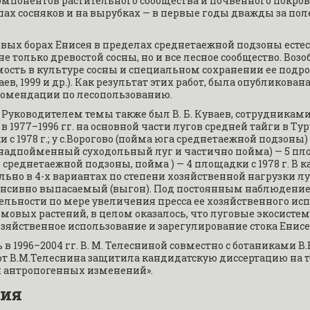
понентов растительного сообщества и почвенного покрова
ах сосняков и на вырубках — в первые годы дважды за поле
новых борах Енисея в пределах среднетаежной подзоны есте
не только древостой сосны, но и все лесное сообщество. Воз
ость в культуре сосны и специальном сохранении ее подрост
аев, 1999 и др.). Как результат этих работ, была опубликована
комендации по лесопользованию.
ководителем темы также был В. Б. Куваев, сотрудниками — А.
977–1996 гг. на основной части лугов средней тайги в Туру
 1978 г.; у с.Ворогово (пойма юга среднетаежной подзоны) — 
дпойменный суходольный луг и частично пойма) — 5 площадок
вер среднетаежной подзоны, пойма ) — 4 площадки с 1978 г. 
но в 4-х вариантах по степени хозяйственной нагрузки луга
нсивно выпасаемый (выгон). Под постоянным наблюдением 
льности по мере увеличения пресса ее хозяйственного исп
овых растений, в целом оказалось, что луговые экосистем
яйственное использование и зарегулирование стока Енисе
1996–2004 гг. В. М. Телесниной совместно с ботаниками В.Б.
работ В.М.Телеснина защитила кандидатскую диссертацию на 
и антропогенных изменений».
ния