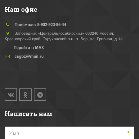
Наш офис
Приёмная: 8-902-923-96-44
Заповедник «Центральносибирский» 663246 Россия,
Красноярский край, Туруханский р-н
,
п. Бор, ул. Грибная, д.1а
Перейти в MAX
csgbz@mail.ru
Написать нам
*