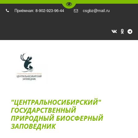
Перейти на версию для слаб
Приёмная: 8-902-923-96-44
csgbz@mail.ru
"ЦЕНТРАЛЬНОСИБИРСКИЙ"
ГОС­УДАРСТВЕННЫЙ
ПРИРОДНЫЙ БИОСФЕРНЫЙ
ЗАПОВЕДНИК