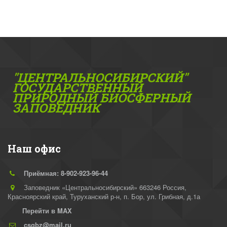
"ЦЕНТРАЛЬНОСИБИРСКИЙ"
ГОС­УДАРСТВЕННЫЙ
ПРИРОДНЫЙ БИОСФЕРНЫЙ
ЗАПОВЕДНИК
Наш офис
Приёмная: 8-902-923-96-44
Заповедник «Центральносибирский» 663246 Россия,
Красноярский край, Туруханский р-н
,
п. Бор, ул. Грибная, д.1а
Перейти в MAX
csgbz@mail.ru