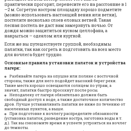
практически прогорит, перенесите его на расстояние в 1
—2 м. Согретую костром площадку хорошо подметите 
(можно использовать настоящий веник или ветки), 
постелите несколько слоев еловых ветвей. Такая 
лесная постель не даст вам замерзнуть ночью. От 
дождя можно защититься куском целлофана, а 
накрыться — одеялом или курткой.
Если же вы путешествуете группой, необходимы 
палатки, так как согреть и подготовить на всех место 
для ночлега будет трудно.
Основные правила установки палаток и устройства 
лагеря:
Разбивайте лагерь на опушке или поляне с восточной 
стороны, также для него подойдет высокий берег реки. 
Такие места хорошо освещаются солнцем по утрам, а 
значит, палатки быстро просохнут после росы.
Неподалеку от лагеря обязательно должен быть 
свободный доступ к воде, а также достаточное количество 
дров. Лучше устанавливать палатки не ниже по течению от 
населенных пунктов, а выше.
При подготовке к ночлегу распределите обязанности 
(установка палаток, разведение костра, заготовка воды и т. 
д.). Так вы сэкономите время и успеете устроиться на ночлег 
до темноты.