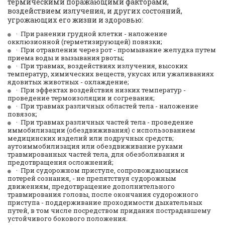
термическими поражающими факторами, 
воздействием излучения, и других состояний, 
угрожающих его жизни и здоровью:
·  При ранении грудной клетки - наложение 
окклюзионной (герметизирующей) повязки;
·  При отравлении через рот - промывание желудка путем 
приема воды и вызывания рвоты;
·  При травмах, воздействиях излучения, высоких 
температур, химических веществ, укусах или ужаливаниях 
ядовитых животных - охлаждение;
·  При эффектах воздействия низких температур - 
проведение термоизоляции и согревания;
·  При травмах различных областей тела - наложение 
повязок;
·  При травмах различных частей тела - проведение 
иммобилизации (обездвиживания) с использованием 
медицинских изделий или подручных средств; 
аутоиммобилизация или обездвиживание руками 
травмированных частей тела, для обезболивания и 
предотвращения осложнений;
·  При судорожном приступе, сопровождающимся 
потерей сознания, - не препятствуя судорожным 
движениям, предотвращение дополнительного 
травмирования головы, после окончания судорожного 
приступа - поддерживание проходимости дыхательных 
путей, в том числе посредством придания пострадавшему 
устойчивого бокового положения.