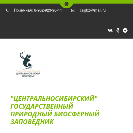
Перейти на версию для слаб
Приёмная: 8-902-923-96-44
csgbz@mail.ru
"ЦЕНТРАЛЬНОСИБИРСКИЙ"
ГОС­УДАРСТВЕННЫЙ
ПРИРОДНЫЙ БИОСФЕРНЫЙ
ЗАПОВЕДНИК