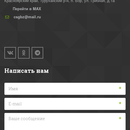
Красноярский край, Туруханский р-н
,
п. Бор, ул. Грибная, д.1а
Перейти в MAX
csgbz@mail.ru
Написать нам
*
*
*