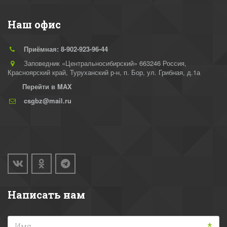
Наш офис
Приёмная: 8-902-923-96-44
Заповедник «Центральносибирский» 663246 Россия,
Красноярский край, Туруханский р-н
,
п. Бор, ул. Грибная, д.1а
Перейти в MAX
csgbz@mail.ru
Написать нам
*