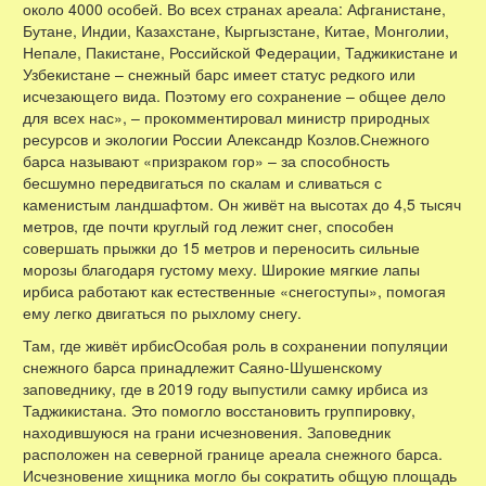
около 4000 особей. Во всех странах ареала: Афганистане,
Бутане, Индии, Казахстане, Кыргызстане, Китае, Монголии,
Непале, Пакистане, Российской Федерации, Таджикистане и
Узбекистане – снежный барс имеет статус редкого или
исчезающего вида. Поэтому его сохранение – общее дело
для всех нас», – прокомментировал министр природных
ресурсов и экологии России Александр Козлов.Снежного
барса называют «призраком гор» – за способность
бесшумно передвигаться по скалам и сливаться с
каменистым ландшафтом. Он живёт на высотах до 4,5 тысяч
метров, где почти круглый год лежит снег, способен
совершать прыжки до 15 метров и переносить сильные
морозы благодаря густому меху. Широкие мягкие лапы
ирбиса работают как естественные «снегоступы», помогая
ему легко двигаться по рыхлому снегу.
Там, где живёт ирбисОсобая роль в сохранении популяции
снежного барса принадлежит Саяно-Шушенскому
заповеднику, где в 2019 году выпустили самку ирбиса из
Таджикистана. Это помогло восстановить группировку,
находившуюся на грани исчезновения. Заповедник
расположен на северной границе ареала снежного барса.
Исчезновение хищника могло бы сократить общую площадь