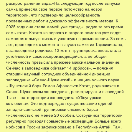
распространения вида.«На следующий год после выпуска
самка принесла свое первое потомство на новой
территории, что подтвердило целесообразность
проведенных работ и доказало эффективность метода. К
2025 году она стала мамой уже трижды, родив за это время
семь котят. Котята из первого и второго пометов уже ведут
самостоятельную жизнь и участвуют в размножении. За семь
лет, прошедших с момента выпуска самки из Таджикистана,
в заповеднике родилось 12 котят, группировка вновь стала
устойчивой и самовоспроизводящейся, а ее общая
численность превысила прежнее максимальное значение.
Сейчас в заповеднике обитает 14 ирбисов», – пояснил
старший научный сотрудник объединённой дирекции
заповедника «Саяно-Шушенский» и национального парка
«Шушенский бор» Роман Афанасьев.Котят, родившихся в
Саяно-Шушенском заповеднике, регистрируют и в соседней
Тыве – на территории заповедника «Убсунурская
котловина». Это подтверждает существование единой
западно-саянской группировки снежного барса
численностью не менее 20 особей. Сотрудники территорий
регулярно проводят совместные экспедиции.Больше всего
ирбисов в России зафиксировано в Республике Алтай. Там,