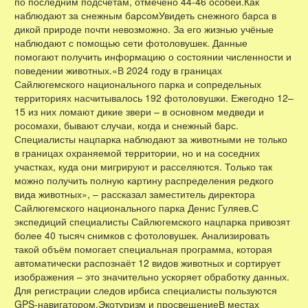
по последним подсчётам, отмечено 44-46 особей.Как
наблюдают за снежным барсомУвидеть снежного барса в
дикой природе почти невозможно. За его жизнью учёные
наблюдают с помощью сети фотоловушек. Данные
помогают получить информацию о состоянии численности и
поведении животных.«В 2024 году в границах
Сайлюгемского национального парка и сопредельных
территориях насчитывалось 192 фотоловушки. Ежегодно 12–
15 из них ломают дикие звери – в основном медведи и
росомахи, бывают случаи, когда и снежный барс.
Специалисты нацпарка наблюдают за животными не только
в границах охраняемой территории, но и на соседних
участках, куда они мигрируют и расселяются. Только так
можно получить полную картину распределения редкого
вида животных», – рассказал заместитель директора
Сайлюгемского национального парка Денис Гуляев.С
экспедиций специалисты Сайлюгемского нацпарка привозят
более 40 тысяч снимков с фотоловушек. Анализировать
такой объём помогает специальная программа, которая
автоматически распознаёт 12 видов животных и сортирует
изображения – это значительно ускоряет обработку данных.
Для регистрации следов ирбиса специалисты пользуются
GPS-навигатором.Экотуризм и просвещениеВ местах