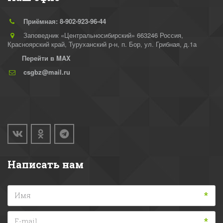
Приёмная: 8-902-923-96-44
Заповедник «Центральносибирский» 663246 Россия,
Красноярский край, Туруханский р-н
,
п. Бор, ул. Грибная, д.1а
Перейти в MAX
csgbz@mail.ru
Написать нам
*
*