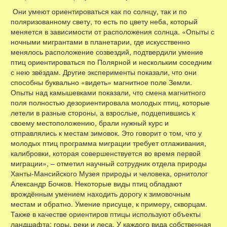
Они умеют ориентироваться как по солнцу, так и по
поляризованному свету, то есть по цвету неба, который
меняется в зависимости от расположения солнца. «Опыты с
ночными мигрантами в планетарии, где искусственно
менялось расположение созвездий, подтвердили умение
птиц ориентироваться по Полярной и нескольким соседним
с нею звёздам. Другие эксперименты показали, что они
способны буквально «видеть» магнитное поле Земли.
Опыты над камышевками показали, что смена магнитного
поля полностью дезориентировала молодых птиц, которые
летели в разные стороны, а взрослые, подцепившись к
своему местоположению, брали нужный курс и
отправлялись к местам зимовок. Это говорит о том, что у
молодых птиц программа миграции требует отлаживания,
калибровки, которая совершенствуется во время первой
миграции», – отметил научный сотрудник отдела природы
Ханты-Мансийского Музея природы и человека, орнитолог
Александр Бочков. Некоторые виды птиц обладают
врождённым умением находить дорогу к зимовочным
местам и обратно. Умение присуще, к примеру, скворцам.
Также в качестве ориентиров птицы используют объекты
ландшафта: горы, реки и леса. У каждого вида собственная