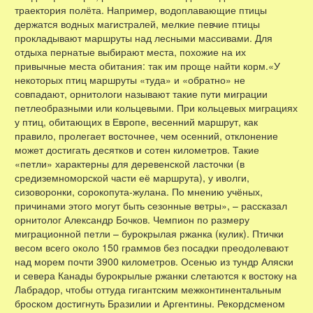
траектория полёта. Например, водоплавающие птицы
держатся водных магистралей, мелкие певчие птицы
прокладывают маршруты над лесными массивами. Для
отдыха пернатые выбирают места, похожие на их
привычные места обитания: так им проще найти корм.«У
некоторых птиц маршруты «туда» и «обратно» не
совпадают, орнитологи называют такие пути миграции
петлеобразными или кольцевыми. При кольцевых миграциях
у птиц, обитающих в Европе, весенний маршрут, как
правило, пролегает восточнее, чем осенний, отклонение
может достигать десятков и сотен километров. Такие
«петли» характерны для деревенской ласточки (в
средиземноморской части её маршрута), у иволги,
сизоворонки, сорокопута-жулана. По мнению учёных,
причинами этого могут быть сезонные ветры», – рассказал
орнитолог Александр Бочков. Чемпион по размеру
миграционной петли – бурокрылая ржанка (кулик). Птички
весом всего около 150 граммов без посадки преодолевают
над морем почти 3900 километров. Осенью из тундр Аляски
и севера Канады бурокрылые ржанки слетаются к востоку на
Лабрадор, чтобы оттуда гигантским межконтинентальным
броском достигнуть Бразилии и Аргентины. Рекордсменом