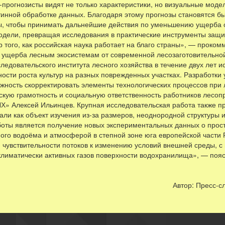
-прогнозисты видят не только характеристики, но визуальные мод
утинной обработке данных. Благодаря этому прогнозы становятся 
ы, чтобы принимать дальнейшие действия по уменьшению ущерба о
одели, превращая исследования в практические инструменты защит
того, как российская наука работает на благо страны», — проком
ущерба лесным экосистемам от современной лесозаготовительно
ледовательского института лесного хозяйства в течение двух лет
ности роста культур на разных поврежденных участках. Разработки
ность скорректировать элементы технологических процессов при л
ескую грамотность и социальную ответственность работников лесо
» Алексей Ильинцев. Крупная исследовательская работа также п
ли как объект изучения из-за размеров, неоднородной структуры 
оты является получение новых экспериментальных данных о прос
ого водоёма и атмосферой в степной зоне юга европейской части 
, чувствительности потоков к изменению условий внешней среды, 
климатически активных газов поверхности водохранилища», — поя
служба Минприроды