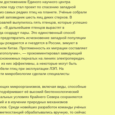
ым достижением Единого научного центра
ом году стал проект по спасению западной
из самых редких птиц на планете. Учёные собрали
кий заповедник шесть яиц диких стерхов. В
равлей вылупилось пять птенцов, которые успешно
. «В дальнейшем птенцов вырастят в
ода создадут пары. Это единственный способ
 предотвратить исчезновение западной популяции
цы рождаются и гнездятся в России, зимуют в
ном Китае. Протяженность их миграции составляет
благополучие», — прокомментировал заведующий
снокнижных пернатых на линиях электропередач.
 из них эффективны, а некоторые могут быть
бели птиц при эксплуатации ЛЭП. На
сти микробиологии сделали специалисты
ющих микроорганизмов, включая виды, способные
подчёркивают её высокий биотехнологический
мальных условиях Крайнего Севера сохраняются
гий и в изучении природных механизмов
илов. Среди новейших разработок команды учёных
 метеостанций обрабатывались вручную, то сейчас