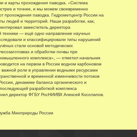
ели и карты прохождения паводка. «Система
быстрее и точнее, и мы можем своевременно
т прохождения паводка. Гидрометцентр России на
ы людей и территорий. Наши разработки, как,
ментировал заместитель директора
й техники — ещё одно направление научных
 исследовали и классифицировали типы нарушений
 учёных стали основой методических
есозаготовках и обработки почвы при
промышленного комплекса», — отметил начальник
роводится на первом в России водном карбоновом
и важной роли в управлении водными ресурсами
транственной и временной изменчивости потоков
России, динамике баланса органического и
с последующей разработкой комплекса
снил директор ФГБУ РосНИИВХ Алексей Косолапов.
 России