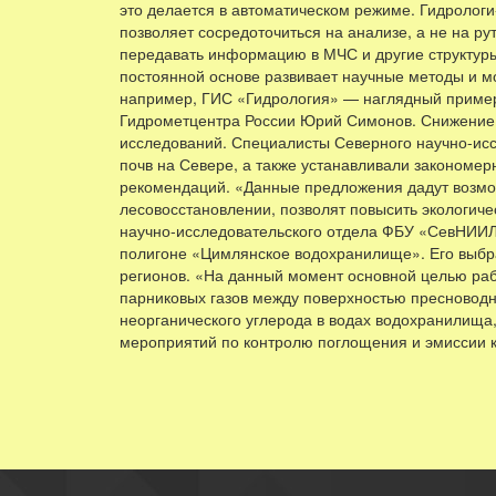
это делается в автоматическом режиме. Гидрологи
позволяет сосредоточиться на анализе, а не на р
передавать информацию в МЧС и другие структур
постоянной основе развивает научные методы и м
например, ГИС «Гидрология» — наглядный пример 
Гидрометцентра России Юрий Симонов. Снижение 
исследований. Специалисты Северного научно-исс
почв на Севере, а также устанавливали закономер
рекомендаций. «Данные предложения дадут возмож
лесовосстановлении, позволят повысить экологич
научно-исследовательского отдела ФБУ «СевНИИЛХ
полигоне «Цимлянское водохранилище». Его выбра
регионов. «На данный момент основной целью раб
парниковых газов между поверхностью пресноводн
неорганического углерода в водах водохранилища
мероприятий по контролю поглощения и эмиссии 
Автор: Пресс-