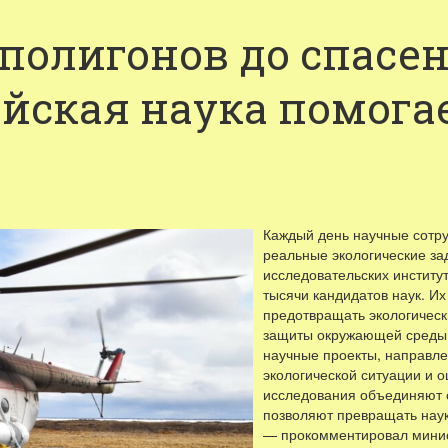
полигонов до спасе
ийская наука помог
Каждый день научные сотр
реальные экологические за
исследовательских институт
тысячи кандидатов наук. Их
предотвращать экологическ
защиты окружающей среды.
научные проекты, направле
экологической ситуации и о
исследования объединяют с
позволяют превращать наук
— прокомментировал минис