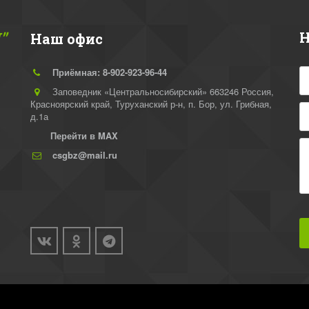
"
Н
Наш офис
Приёмная: 8-902-923-96-44
Заповедник «Центральносибирский» 663246 Россия,
Красноярский край, Туруханский р-н
,
п. Бор, ул. Грибная,
д.1а
Перейти в MAX
csgbz@mail.ru