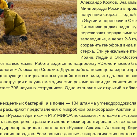
Александр Козлов. Значим
Минприроды России в прошл
популяции стерха — одной 
в Якутии и перевезли в Окс
Питомнике редких видов жу
переживают первую зимовку
заповеднике, а через 2-3 г
сохранить генофонд вида и
стерха. Эти уникальные пти
Иране, Индии и Юго-Восточ
ают на всю жизнь. Работа ведётся по нацпроекту «Экологическое 
логия» Александр Сорокин. Другая работа посвящена охране кра
ествующих птицезащитных устройств и выявили, что далеко не все
конструкции и научно-методические рекомендации для снижения ги
ает 796 научных сотрудников. Одно из значимых открытий в обла
есцентных бактерий, а в почве — 134 штамма углеводородокисля
ы расширяют представления о микробном разнообразии Арктики и 
ка «Русская Арктика» и РТУ МИРЭА показывает, что даже в экстре
ть важную роль в развитии экологически ориентированных техноло
 директор национального парка «Русская Арктика» Александр Кир
ования паводков. Если раньше данные с гидрологических постов и