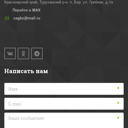
Красноярский край, Туруханский р-н
,
п. Бор, ул. Грибная, д.1а
Перейти в MAX
csgbz@mail.ru
Написать нам
*
*
*