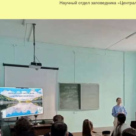
оведника «Центральносиби