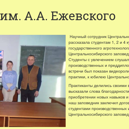
им. А.А. Ежевского
Научный сотрудник Центрально
рассказала студентам 1, 2 и 4 
государственного агротехнолог
Центральносибирского заповедн
Студенты с увлечением слушал
производственных и преддипло
встречи был показан видеорол
практики, к юбилею Центральн
Практиканты делились своими 
высказали слова благодарности
приобретении новых навыков и 
наш заповедник заключил дого
студентами производственных 
Центральносибирского заповед