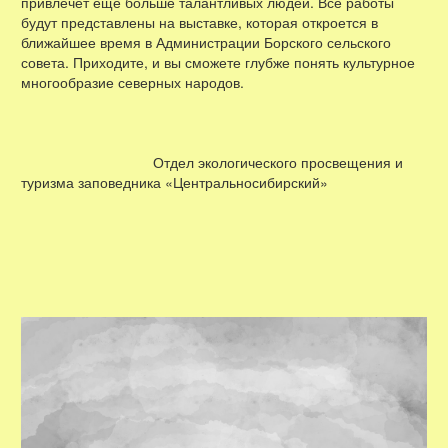
привлечёт ещё больше талантливых людей. Все работы
будут представлены на выставке, которая откроется в
ближайшее время в Администрации Борского сельского
совета. Приходите, и вы сможете глубже понять культурное
многообразие северных народов.
Отдел экологического просвещения и
туризма заповедника «Центральносибирский»