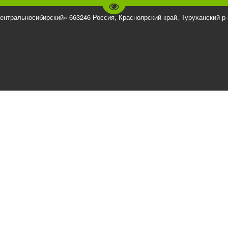
Перейти на версию для слаб
ентральносибирский» 663246 Россия, Красноярский край, Туруханский р-