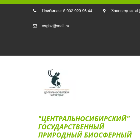
Приёмная: 8-902-923-96-44
Заповедник «Ц
csgbz@mail.ru
"ЦЕНТРАЛЬНОСИБИРСКИЙ"
ГОС­УДАРСТВЕННЫЙ
ПРИРОДНЫЙ БИОСФЕРНЫЙ