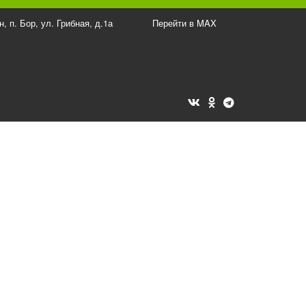
овидящих
н
,
п. Бор, ул. Грибная, д.1а
Перейти в MAX