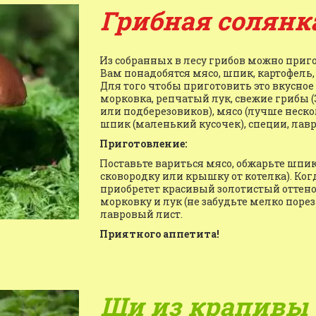
Грибная солянк
Из собранных в лесу грибов можно приго
Вам понадобятся мясо, шпик, картофель, 
Для того чтобы приготовить это вкусное 
морковка, репчатый лук, свежие грибы (
или подберезовиков), мясо (лучше неско
шпик (маленький кусочек), специи, лав
Приготовление:
Поставьте вариться мясо, обжарьте шпик
сковородку или крышку от котелка). Когд
приобретет красивый золотистый оттенок,
морковку и лук (не забудьте мелко порез
лавровый лист.
Приятного аппетита!
Щи из крапивы