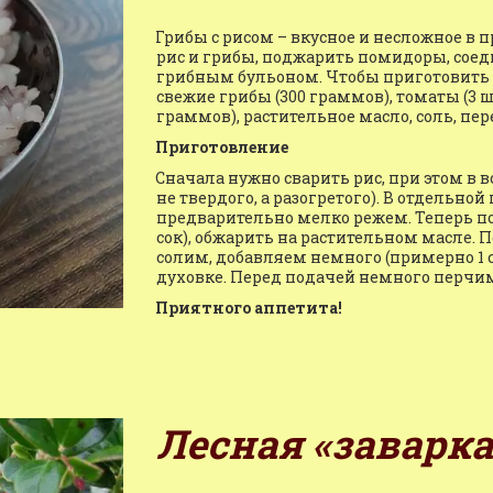
Грибы с рисом – вкусное и несложное в 
рис и грибы, поджарить помидоры, соед
грибным бульоном. Чтобы приготовить эт
свежие грибы (300 граммов), томаты (3 шт
граммов), растительное масло, соль, п
Приготовление
Сначала нужно сварить рис, при этом в в
не твердого, а разогретого). В отдельной
предварительно мелко режем. Теперь по
сок), обжарить на растительном масле. П
солим, добавляем немного (примерно 1 ст
духовке. Перед подачей немного перчим
Приятного аппетита!
Лесная «заварка