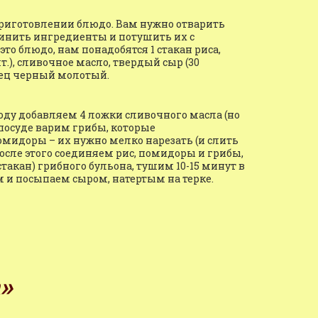
приготовлении блюдо. Вам нужно отварить 
инить ингредиенты и потушить их с 
о блюдо, нам понадобятся 1 стакан риса, 
.), сливочное масло, твердый сыр (30 
ерец черный молотый.
оду добавляем 4 ложки сливочного масла (но 
 посуде варим грибы, которые 
мидоры – их нужно мелко нарезать (и слить 
осле этого соединяем рис, помидоры и грибы, 
акан) грибного бульона, тушим 10-15 минут в 
 и посыпаем сыром, натертым на терке.
»