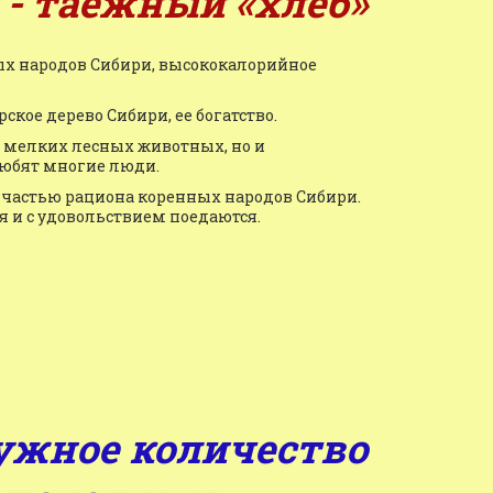
 - таежный «хлеб»
ых народов Сибири, высококалорийное 
рское дерево Сибири, ее богатство.
я мелких лесных животных, но и 
любят многие люди.
частью рациона коренных народов Сибири. 
я и с удовольствием поедаются.
ужное количество 