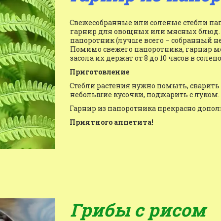
Свежесобранные или соленые стебли пап
гарнир для овощных или мясных блюд. Д
папоротник (лучше всего – собранный н
Помимо свежего папоротника, гарнир мо
засола их держат от 8 до 10 часов в соле
Приготовление
Стебли растения нужно помыть, сварить (
небольшие кусочки, поджарить с луком.
Гарнир из папоротника прекрасно допо
Приятного аппетита!
Грибы с рисом