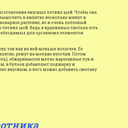
готовления вкусных летних щей. Чтобы она 
 вымочить в кипятке несколько минут и 
 коварное растение, но и очень полезный 
летних щей. Ведь в крапивных листьях есть 
необходимых для организма элементов.
, так как на ней меньше колючек. Ее 
пятке, режут на мелкие кусочки. Потом 
ель), обжариваются мелко нарезанные лук и 
м, в бульон добавляют поджарку и 
но вкусным, в него можно добавить сметану 
ротника