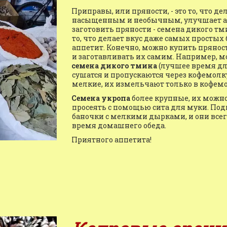
Приправы, или пряности, - это то, что д
насыщенным и необычным, улучшает апп
заготовить пряности - семена дикого тми
то, что делает вкус даже самых прост
аппетит. Конечно, можно купить пряности
семена дикого тмина
 (лучшее время для
сушатся и пропускаются через кофемолку
мелкие, их измельчают только в кофемо
Семена укропа
 более крупные, их можно
просеять с помощью сита для муки. Под
баночки с мелкими дырками, и они всегда
время домашнего обеда.
Приятного аппетита!