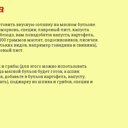
а
товить вкусную солянку на мясном бульоне. 
морковь, специи, лавровый лист, капуста. 
блюдо, вам понадобятся капуста, картофель, 
300 граммов маслят, подосиновиков, лисичек 
льких видов, например говядина и свинина), 
ровый лист.
 и грибы (для этого можно использовать 
а мясной бульон будет готов, а шпик 
 добавьте в бульон картофель, капусту, 
ать), поджарку из шпика и грибов, специи и 