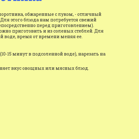
оротника, обжаренные с луком, - отличный 
ля этого блюда нам потребуется свежий 
епосредственно перед приготовлением). 
жно приготовить и из соленых стеблей. Для 
ной воде, время от времени меняя ее.
10-15 минут в подсоленной воде), нарезать на 
лняет вкус овощных или мясных блюд.