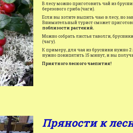
В лесу можно приготовить чай из бруснич
березового гриба (чаги).
Если вы хотите выпить чаю в лесу, но зава
Внимательный турист сможет приготов
поблизости растений.
Можно собрать листья таволги, брусник
(чагу).
К примеру, для чая из брусники нужно 2
нужно покипятить 15 минут, и вы получ
Приятного лесного чаепития!
Пряности к лес