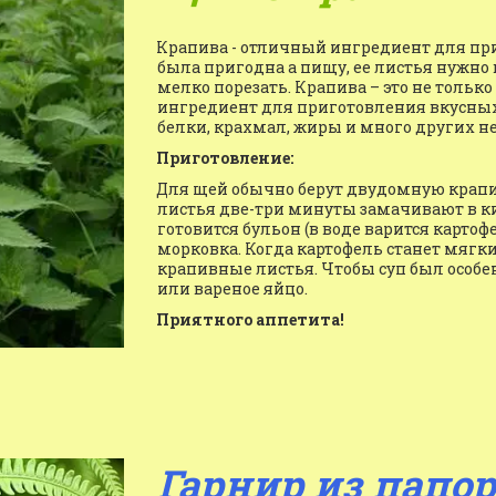
Крапива - отличный ингредиент для при
была пригодна а пищу, ее листья нужно
мелко порезать. Крапива – это не только
ингредиент для приготовления вкусных 
белки, крахмал, жиры и много других 
Приготовление:
Для щей обычно берут двудомную крапиву
листья две-три минуты замачивают в ки
готовится бульон (в воде варится картоф
морковка. Когда картофель станет мягки
крапивные листья. Чтобы суп был особен
или вареное яйцо.
Приятного аппетита!
Гарнир из папо