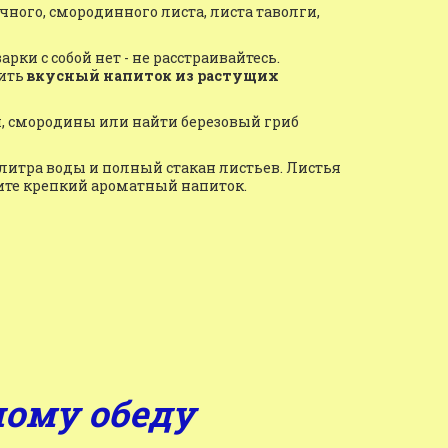
ного, смородинного листа, листа таволги, 
рки с собой нет - не расстраивайтесь. 
ить 
вкусный напиток из растущих 
и, смородины или найти березовый гриб 
 литра воды и полный стакан листьев. Листья 
ите крепкий ароматный напиток.
ному обеду